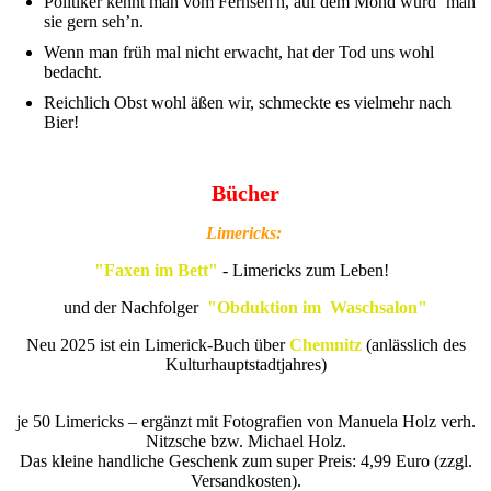
Politiker kennt man vom Fernseh'n, auf dem Mond würd‘ man
sie gern seh’n.
Wenn man früh mal nicht erwacht, hat der Tod uns wohl
bedacht.
Reichlich Obst wohl äßen wir, schmeckte es vielmehr nach
Bier!
Bücher
Limericks:
"Faxen im Bett"
- Limericks zum Leben!
und der Nachfolger
"Obduktion im Waschsalon"
Neu 2025 ist ein Limerick-Buch über
Chemnitz
(anlässlich des
Kulturhauptstadtjahres)
je 50 Limericks – ergänzt mit Fotografien von Manuela Holz verh.
Nitzsche bzw. Michael Holz.
Das kleine handliche Geschenk zum super Preis: 4,99 Euro (zzgl.
Versandkosten).